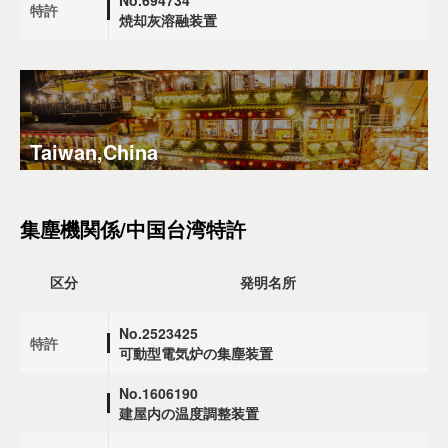
特許
焼却灰溶融装置
Taiwan,China
集塵機関係/中国台湾特許
区分
発明名所
No.2523425
特許
可動型電気炉の集塵装置
No.1606190
建屋内の温度調整装置