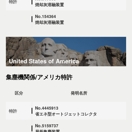
特許
焼却灰溶融装置
No.154364
焼却灰溶融装置
United States of America
集塵機関係/アメリカ特許
区分
発明名所
No.4445913
特許
省エネ型オートジェットコレクタ
No.5159737
局所集塵装置