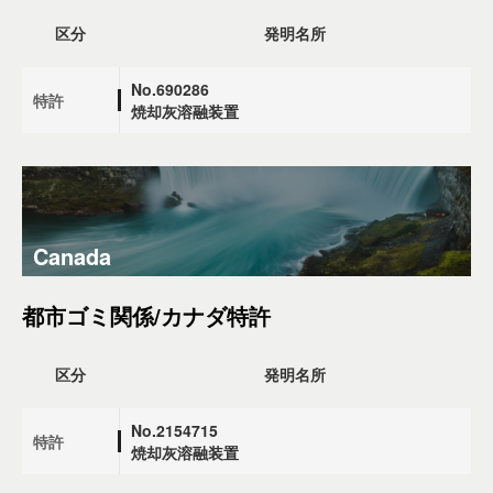
区分
発明名所
No.690286
特許
焼却灰溶融装置
Canada
都市ゴミ関係/カナダ特許
区分
発明名所
No.2154715
特許
焼却灰溶融装置