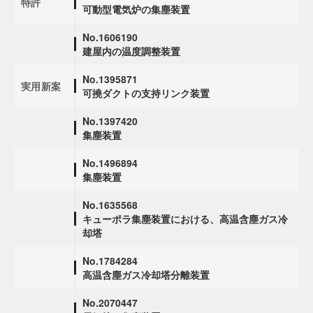
特許
可動型電気炉の集塵装置
No.1606190
建屋内の温度調整装置
No.1395871
実用新案
可撓ダクトの支持リンク装置
No.1397420
集塵装置
No.1496894
集塵装置
No.1635568
キューポラ集塵装置における、高温含塵ガス冷
却塔
No.1784284
高温含塵ガス冷却塔分離装置
No.2070447