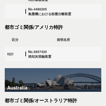
No.4486205
集塵機における粉塵分離装置
都市ゴミ関係/アメリカ特許
区分
発明名所
No.5857420
特許
焼却灰溶融装置
Australia
都市ゴミ関係/オーストラリア特許