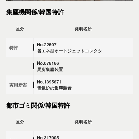
集塵機関係/韓国特許
区分
発明名所
No.22507
特許
省エネ型オートジェットコレクタ
No.078166
局所集塵装置
No.1395871
実用新案
電気炉の集塵装置
都市ゴミ関係/韓国特許
区分
発明名所
No.317005