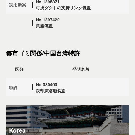
No.1395871
実用新案
可撓ダクトの支持リンク装置
No.1397420
集塵装置
都市ゴミ関係/中国台湾特許
区分
発明名所
No.080400
特許
焼却灰溶融装置
Korea